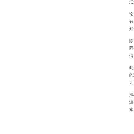
汇
论
有
知
除
同
情
此
的
让
探
道
索