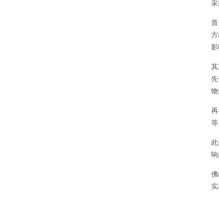
采
首
方
影
其
先
物
再
等
此
响
佛
实